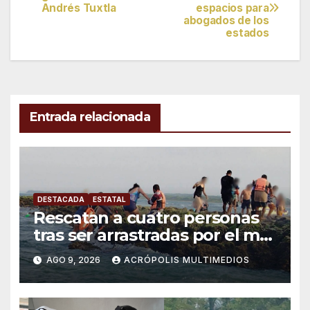
Andrés Tuxtla
espacios para
de
abogados de los
estados
entradas
Entrada relacionada
DESTACADA
ESTATAL
Rescatan a cuatro personas
tras ser arrastradas por el mar
en Chachalacas
AGO 9, 2026
ACRÓPOLIS MULTIMEDIOS