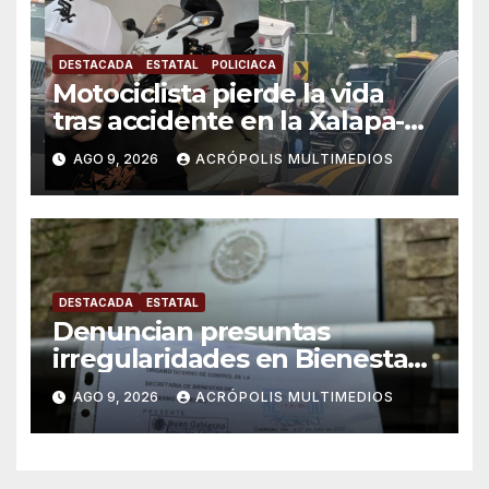
DESTACADA
ESTATAL
POLICIACA
Motociclista pierde la vida
tras accidente en la Xalapa-
Veracruz
AGO 9, 2026
ACRÓPOLIS MULTIMEDIOS
DESTACADA
ESTATAL
Denuncian presuntas
irregularidades en Bienestar
de Coatepec
AGO 9, 2026
ACRÓPOLIS MULTIMEDIOS