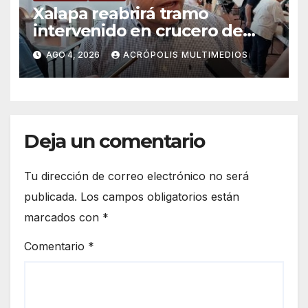
Xalapa reabrirá tramo
intervenido en crucero de
Manuel C. Tello esta semana
AGO 4, 2026
ACRÓPOLIS MULTIMEDIOS
Deja un comentario
Tu dirección de correo electrónico no será
publicada.
Los campos obligatorios están
marcados con
*
Comentario
*