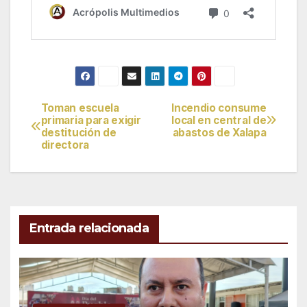
Toman escuela
Incendio consume
Navegación
primaria para exigir
local en central de
destitución de
abastos de Xalapa
de
directora
entradas
Entrada relacionada