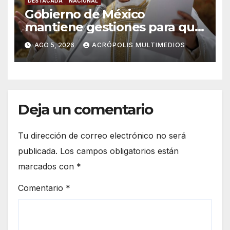
DESTACADA
NACIONAL
Gobierno de México
mantiene gestiones para que
el Papa León XIV visite el país
AGO 5, 2026
ACRÓPOLIS MULTIMEDIOS
Deja un comentario
Tu dirección de correo electrónico no será
publicada.
Los campos obligatorios están
marcados con
*
Comentario
*