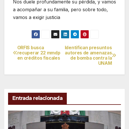
Nos duele profundamente su pérdida, y vamos
a acompañar a su familia, pero sobre todo,
vamos a exigir justicia
ORFIS busca
Identifican presuntos
Navegación
recuperar 22 mmdp
autores de amenazas
en créditos fiscales
de bomba contra la
de
UNAM
entradas
Entrada relacionada