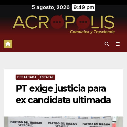
Saltar
5 agosto, 2026
9:49 pm
al
contenido
DESTACADA
ESTATAL
PT exige justicia para
ex candidata ultimada