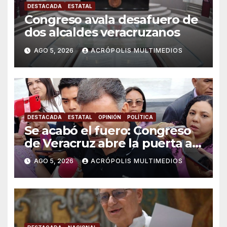
DESTACADA
ESTATAL
Congreso avala desafuero de
dos alcaldes veracruzanos
AGO 5, 2026
ACRÓPOLIS MULTIMEDIOS
DESTACADA
ESTATAL
OPINIÓN
POLÍTICA
Se acabó el fuero: Congreso
de Veracruz abre la puerta a
proceso penal contra alcalde
AGO 5, 2026
ACRÓPOLIS MULTIMEDIOS
de Úrsulo Galván