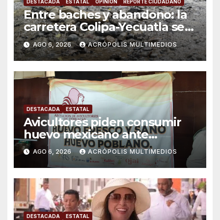
DESTACADA
ESTATAL
OPINIÓN
REPORTE CIUDADANO
Entre baches y abandono: la
carretera Colipa-Yecuatla se
convierte en un riesgo diario
AGO 6, 2026
ACRÓPOLIS MULTIMEDIOS
DESTACADA
ESTATAL
Avicultores piden consumir
huevo mexicano ante
importaciones
AGO 6, 2026
ACRÓPOLIS MULTIMEDIOS
DESTACADA
ESTATAL