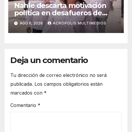
Nahle descarta motivación
política en desafueros de
alcaldes
AGO 6, 2026
ACRÓPOLIS MULTIMEDIOS
Deja un comentario
Tu dirección de correo electrónico no será
publicada.
Los campos obligatorios están
marcados con
*
Comentario
*