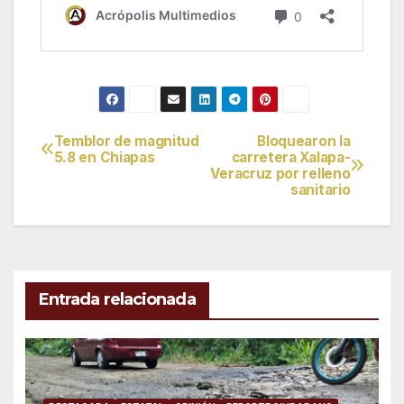
Temblor de magnitud
Bloquearon la
Navegación
5.8 en Chiapas
carretera Xalapa-
Veracruz por relleno
de
sanitario
entradas
Entrada relacionada