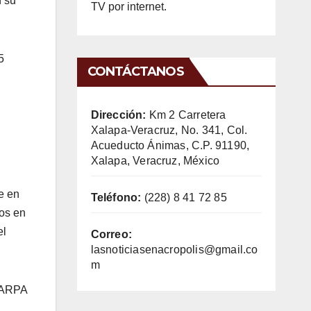
n su
TV por internet.
5
CONTÁCTANOS
Dirección:
Km 2 Carretera
Xalapa-Veracruz, No. 341, Col.
Acueducto Ánimas, C.P. 91190,
Xalapa, Veracruz, México
e en
Teléfono:
(228) 8 41 72 85
ios en
el
Correo:
lasnoticiasenacropolis@gmail.co
m
EDARPA