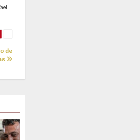
fael
ro de
tas