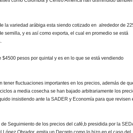
 países como Colombia y Centro América han disminuido tambié
de la variedad arábiga esta siendo cotizado en alrededor de 22
de semilla, y es así como exporta, el cual en promedio se está
.
$4500 pesos por quintal y es en lo que se está vendiendo
an tener fluctuaciones importantes en los precios, además de qu
 ciclos a media cosecha se han bajado arbitrariamente los prec
seguido insistiendo ante la SADER y Economía para que revisen 
 de Seguimiento de los precios del café,b presidida por la S
l López Obrador, emita un Decreto como lo hizo en el caso del