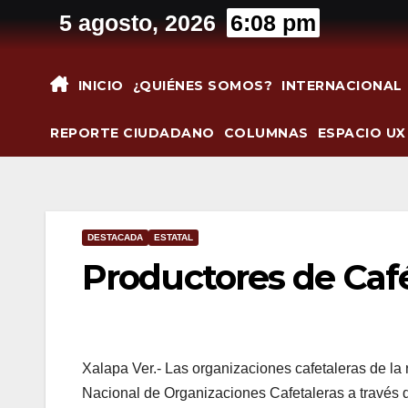
Saltar
5 agosto, 2026
6:08 pm
al
contenido
INICIO
¿QUIÉNES SOMOS?
INTERNACIONAL
REPORTE CIUDADANO
COLUMNAS
ESPACIO UX
DESTACADA
ESTATAL
Productores de Caf
Xalapa Ver.- Las organizaciones cafetaleras de l
Nacional de Organizaciones Cafetaleras a través d