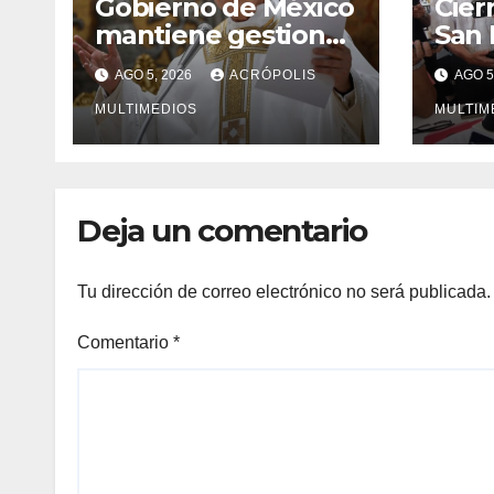
Gobierno de México
Cier
mantiene gestiones
San
para que el Papa
econ
AGO 5, 2026
ACRÓPOLIS
AGO 5
León XIV visite el
Tuxt
país
MULTIMEDIOS
MULTIM
Deja un comentario
Tu dirección de correo electrónico no será publicada.
Comentario
*