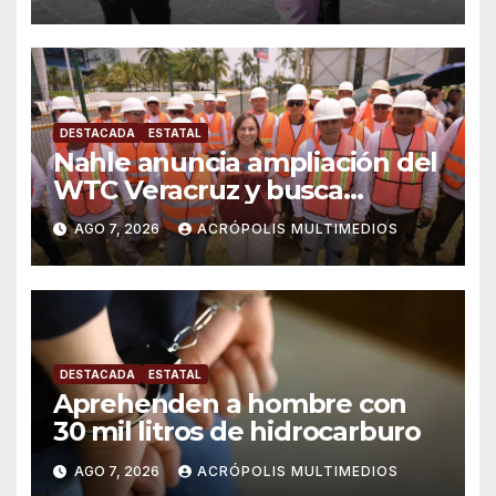
DESTACADA
ESTATAL
Nahle anuncia ampliación del
WTC Veracruz y busca
solución para ingenio en crisis
AGO 7, 2026
ACRÓPOLIS MULTIMEDIOS
DESTACADA
ESTATAL
Aprehenden a hombre con
30 mil litros de hidrocarburo
AGO 7, 2026
ACRÓPOLIS MULTIMEDIOS