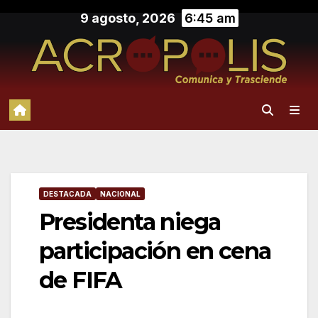
Saltar
9 agosto, 2026
6:45 am
al
contenido
DESTACADA
NACIONAL
Presidenta niega
participación en cena
de FIFA