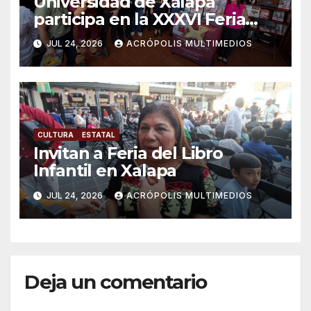
Universidad de Xalapa
participa en la XXXVI Feria
Nacional del Libro Infantil y
JUL 24, 2026
ACRÓPOLIS MULTIMEDIOS
Juvenil
CULTURA
ESTATAL
Invitan a Feria del Libro
Infantil en Xalapa
JUL 24, 2026
ACRÓPOLIS MULTIMEDIOS
Deja un comentario