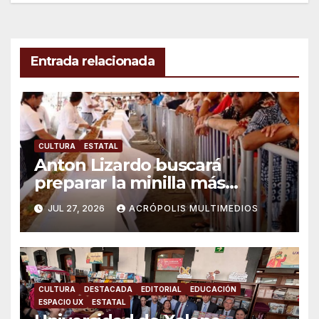
Entrada relacionada
CULTURA
ESTATAL
Anton Lizardo buscará
preparar la minilla más
grande del mundo
JUL 27, 2026
ACRÓPOLIS MULTIMEDIOS
CULTURA
DESTACADA
EDITORIAL
EDUCACIÓN
ESPACIO UX
ESTATAL