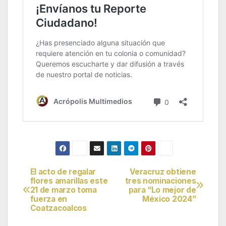
El acto de regalar
Veracruz obtiene
Navegación
flores amarillas este
tres nominaciones
21 de marzo toma
para “Lo mejor de
de
fuerza en
México 2024”
Coatzacoalcos
entradas