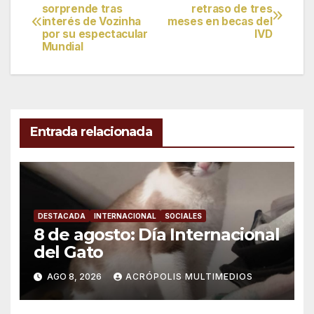
Navegación
sorprende tras
retraso de tres
interés de Vozinha
meses en becas del
de
por su espectacular
IVD
Mundial
entradas
Entrada relacionada
DESTACADA
INTERNACIONAL
SOCIALES
8 de agosto: Día Internacional
del Gato
AGO 8, 2026
ACRÓPOLIS MULTIMEDIOS