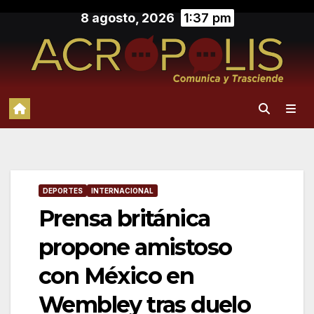
Saltar
8 agosto, 2026
1:37 pm
al
contenido
DEPORTES
INTERNACIONAL
Prensa británica
propone amistoso
con México en
Wembley tras duelo