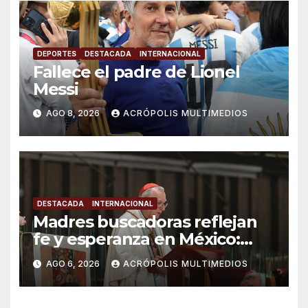
DEPORTES
DESTACADA
INTERNACIONAL
Fallece el padre de Lionel
Messi
AGO 8, 2026
ACRÓPOLIS MULTIMEDIOS
DESTACADA
INTERNACIONAL
Madres buscadoras reflejan
fe y esperanza en México:
Parolin
AGO 6, 2026
ACRÓPOLIS MULTIMEDIOS