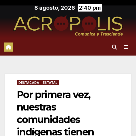
Saltar
8 agosto, 2026
2:40 pm
al
contenido
DESTACADA
ESTATAL
Por primera vez,
nuestras
comunidades
indígenas tienen