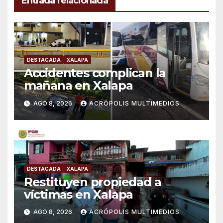
Entrada relacionada
DESTACADA
XALAPA
Accidentes complican la
mañana en Xalapa
AGO 8, 2026
ACRÓPOLIS MULTIMEDIOS
DESTACADA
XALAPA
Restituyen propiedad a
víctimas en Xalapa
AGO 8, 2026
ACRÓPOLIS MULTIMEDIOS