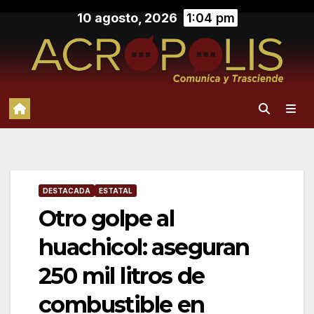
Saltar
10 agosto, 2026
1:04 pm
al
contenido
DESTACADA
ESTATAL
Otro golpe al
huachicol: aseguran
250 mil litros de
combustible en