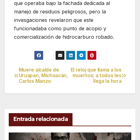
que operaba bajo la fachada dedicada al
manejo de residuos peligrosos, pero la
invesgaciones revelaron que este
funcionadaba como punto de acopio y
comercialización de hidrocarburo robado.
Muere alcalde de
El reloj que llama a los
Navegación
Uruapan, Michoacán,
muertos; a todos les
Carlos Manzo
llega la hora
de
entradas
Entrada relacionada