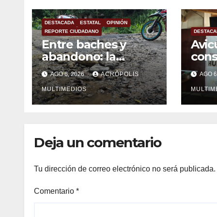
DESTACADA
ESTATAL
OPINIÓN
REPORTE CIUDADANO
DESTACA
Entre baches y
Avic
abandono: la
con
carretera Colipa-
mexi
AGO 6, 2026
ACRÓPOLIS
AGO 6
Yecuatla se
impo
convierte en un
MULTIMEDIOS
MULTIM
riesgo diario
Deja un comentario
Tu dirección de correo electrónico no será publicada.
Comentario
*