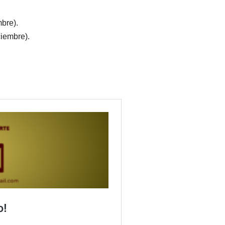
mbre).
ciembre).