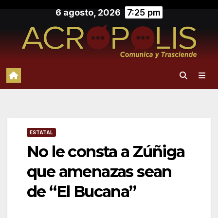
Saltar
6 agosto, 2026
7:25 pm
al
contenido
ESTATAL
No le consta a Zúñiga
que amenazas sean
de “El Bucana”