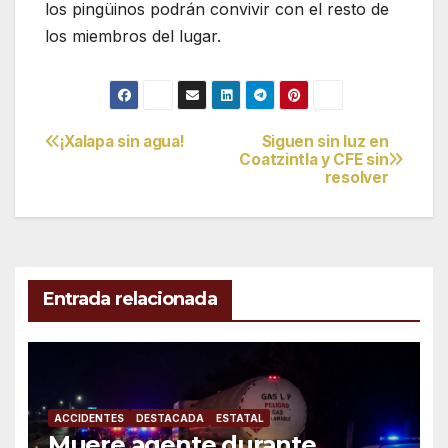
los pingüinos podrán convivir con el resto de
los miembros del lugar.
¡Xalapa sin agua!
Siguen sin luz en
Navegación
Coatzintla y CFE sin
resolver
de
entradas
Entrada relacionada
ACCIDENTES
DESTACADA
ESTATAL
Muere agente durante