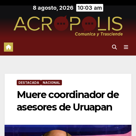
Saltar
8 agosto, 2026
10:03 am
al
contenido
DESTACADA
NACIONAL
Muere coordinador de
asesores de Uruapan