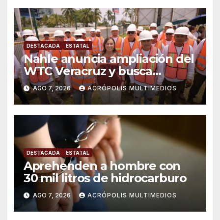
DESTACADA
ESTATAL
Nahle anuncia ampliación del
WTC Veracruz y busca
solución para ingenio en crisis
AGO 7, 2026
ACRÓPOLIS MULTIMEDIOS
DESTACADA
ESTATAL
Aprehenden a hombre con
30 mil litros de hidrocarburo
AGO 7, 2026
ACRÓPOLIS MULTIMEDIOS