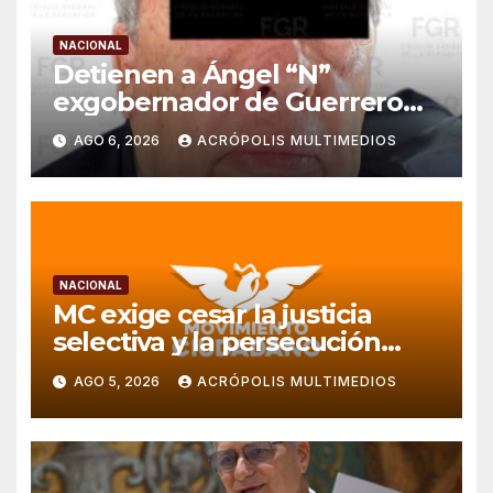
NACIONAL
Detienen a Ángel “N”
exgobernador de Guerrero
por caso Ayotzinapa
AGO 6, 2026
ACRÓPOLIS MULTIMEDIOS
NACIONAL
MC exige cesar la justicia
selectiva y la persecución
política en Veracruz
AGO 5, 2026
ACRÓPOLIS MULTIMEDIOS