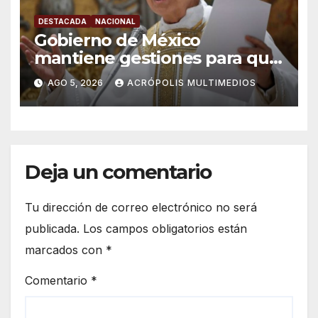
DESTACADA
NACIONAL
Gobierno de México
mantiene gestiones para que
el Papa León XIV visite el país
AGO 5, 2026
ACRÓPOLIS MULTIMEDIOS
Deja un comentario
Tu dirección de correo electrónico no será
publicada.
Los campos obligatorios están
marcados con
*
Comentario
*