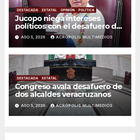
DESTACADA
ESTATAL
OPINIÓN
POLÍTICA
Jucopo niega intereses
políticos con el desafuero de
alcaldes
AGO 5, 2026
ACRÓPOLIS MULTIMEDIOS
DESTACADA
ESTATAL
Congreso avala desafuero de
dos alcaldes veracruzanos
AGO 5, 2026
ACRÓPOLIS MULTIMEDIOS