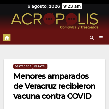
Saltar
6 agosto, 2026
9:23 am
al
contenido
DESTACADA
ESTATAL
Menores amparados
de Veracruz recibieron
vacuna contra COVID