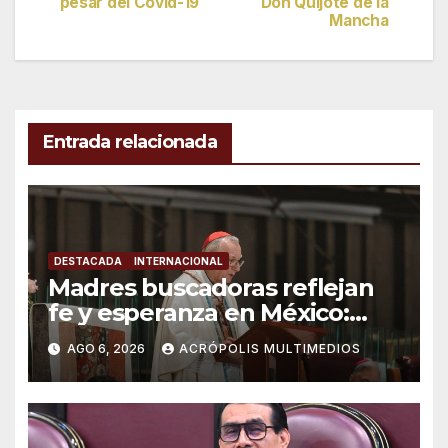
de
pesar del Covid-19
Don Quijote de la
Mancha
entradas
Entrada relacionada
DESTACADA
INTERNACIONAL
Madres buscadoras reflejan
fe y esperanza en México:
Parolin
AGO 6, 2026
ACRÓPOLIS MULTIMEDIOS