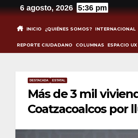
Saltar
6 agosto, 2026
5:36 pm
al
contenido
INICIO
¿QUIÉNES SOMOS?
INTERNACIONAL
REPORTE CIUDADANO
COLUMNAS
ESPACIO UX
DESTACADA
ESTATAL
Más de 3 mil vivien
Coatzacoalcos por l