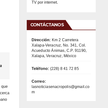
TV por internet.
CONTÁCTANOS
Dirección:
Km 2 Carretera
Xalapa-Veracruz, No. 341, Col.
Acueducto Ánimas, C.P. 91190,
Xalapa, Veracruz, México
ua
Teléfono:
(228) 8 41 72 85
Correo:
s que
lasnoticiasenacropolis@gmail.co
m
 cerca
bano