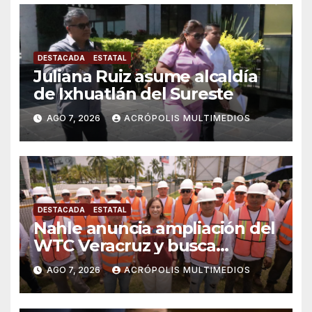
DESTACADA
ESTATAL
Juliana Ruiz asume alcaldía
de Ixhuatlán del Sureste
AGO 7, 2026
ACRÓPOLIS MULTIMEDIOS
DESTACADA
ESTATAL
Nahle anuncia ampliación del
WTC Veracruz y busca
solución para ingenio en crisis
AGO 7, 2026
ACRÓPOLIS MULTIMEDIOS