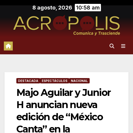
Saltar
8 agosto, 2026
10:58 am
al
contenido
DESTACADA
ESPECTÁCULOS
NACIONAL
Majo Aguilar y Junior
H anuncian nueva
edición de “México
Canta” en la