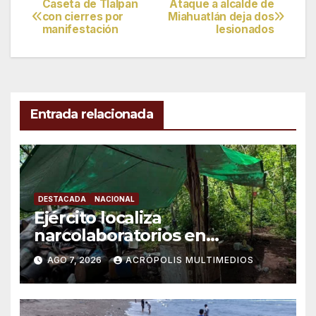
Caseta de Tlalpan
Ataque a alcalde de
Navegación
con cierres por
Miahuatlán deja dos
manifestación
lesionados
de
entradas
Entrada relacionada
DESTACADA
NACIONAL
Ejército localiza
narcolaboratorios en
Michoacán
AGO 7, 2026
ACRÓPOLIS MULTIMEDIOS