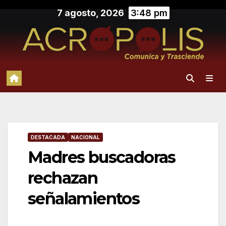
Saltar
7 agosto, 2026
3:48 pm
al
contenido
DESTACADA
NACIONAL
Madres buscadoras
rechazan
señalamientos