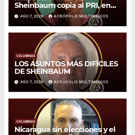
Sheinbaum copia al PRI, en
especial a López Portillo,
AGO 7, 2026
ACRÓPOLIS MULTIMEDIOS
expone Sergio Sarmiento
COLUMNAS
LOS ASUNTOS MÁS DIFÍCILES
DE SHEINBAUM
AGO 7, 2026
ACRÓPOLIS MULTIMEDIOS
COLUMNAS
Nicaragua sin elecciones y el