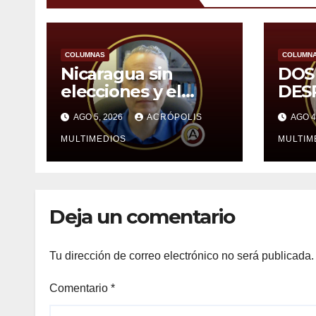
COLUMNAS
COLUMN
Nicaragua sin
DOS
elecciones y el
DES
castigo que no llega
AGO 5, 2026
ACRÓPOLIS
AGO 4
MULTIMEDIOS
MULTIM
Deja un comentario
Tu dirección de correo electrónico no será publicada.
Comentario
*