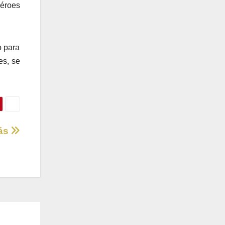
héroes
o para
es, se
más