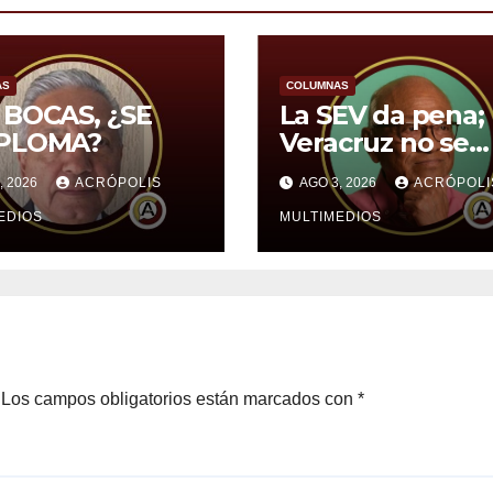
AS
COLUMNAS
 BOCAS, ¿SE
La SEV da pena;
PLOMA?
Veracruz no se
merece eso
, 2026
ACRÓPOLIS
AGO 3, 2026
ACRÓPOLI
EDIOS
MULTIMEDIOS
Los campos obligatorios están marcados con
*