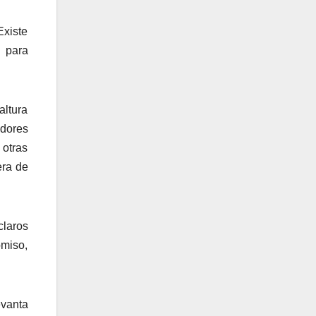
Existe
 para
altura
adores
 otras
era de
claros
omiso,
evanta