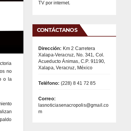
TV por internet.
CONTÁCTANOS
Dirección:
Km 2 Carretera
Xalapa-Veracruz, No. 341, Col.
Acueducto Ánimas, C.P. 91190,
ctoria
Xalapa, Veracruz, México
nos no
o o la
Teléfono:
(228) 8 41 72 85
Correo:
miento
lasnoticiasenacropolis@gmail.co
m
alizan
spaldo