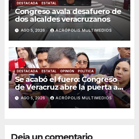
DESTACADA
ESTATAL
Congreso avala desafuero de
dos alcaldes veracruzanos
AGO 5, 2026
ACRÓPOLIS MULTIMEDIOS
DESTACADA
ESTATAL
OPINIÓN
POLÍTICA
Se acabó el fuero: Congreso
de Veracruz abre la puerta a
proceso penal contra alcalde
AGO 5, 2026
ACRÓPOLIS MULTIMEDIOS
de Úrsulo Galván
Deja un comentario