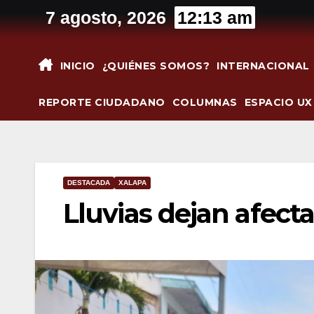
Saltar
7 agosto, 2026
12:13 am
al
contenido
INICIO
¿QUIÉNES SOMOS?
INTERNACIONAL
REPORTE CIUDADANO
COLUMNAS
ESPACIO UX
DESTACADA
XALAPA
Lluvias dejan afect