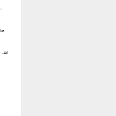
s
tos
e Los