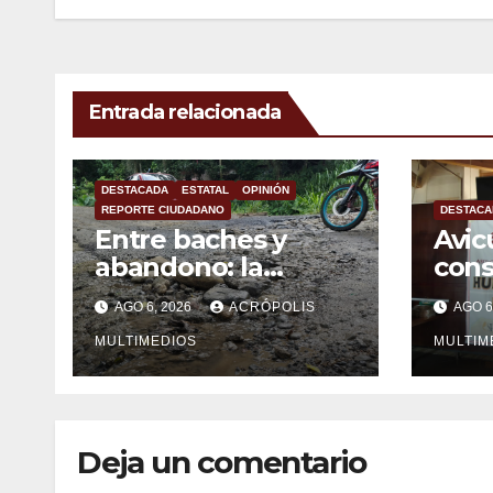
entradas
Entrada relacionada
DESTACADA
ESTATAL
OPINIÓN
REPORTE CIUDADANO
DESTACA
Entre baches y
Avic
abandono: la
con
carretera Colipa-
mexi
AGO 6, 2026
ACRÓPOLIS
AGO 6
Yecuatla se
impo
convierte en un
MULTIMEDIOS
MULTIM
riesgo diario
Deja un comentario