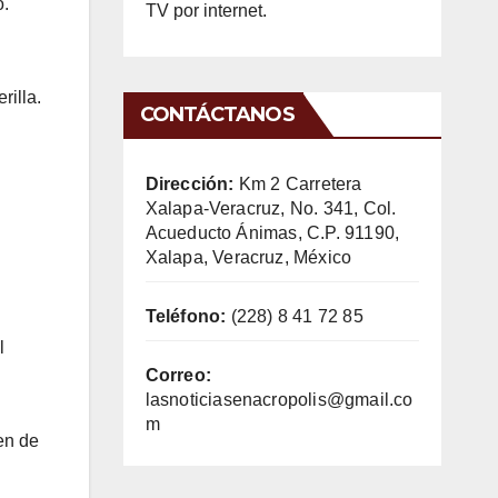
ó.
TV por internet.
rilla.
CONTÁCTANOS
Dirección:
Km 2 Carretera
Xalapa-Veracruz, No. 341, Col.
Acueducto Ánimas, C.P. 91190,
Xalapa, Veracruz, México
Teléfono:
(228) 8 41 72 85
l
Correo:
lasnoticiasenacropolis@gmail.co
m
en de