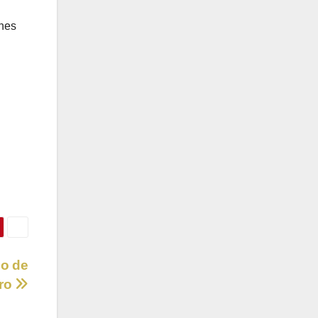
ones
so de
ro