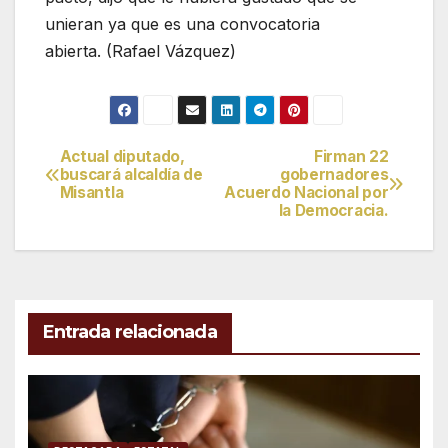
unieran ya que es una convocatoria
abierta. (Rafael Vázquez)
Actual diputado,
Firman 22
Navegación
buscará alcaldía de
gobernadores
Misantla
Acuerdo Nacional por
de
la Democracia.
entradas
Entrada relacionada