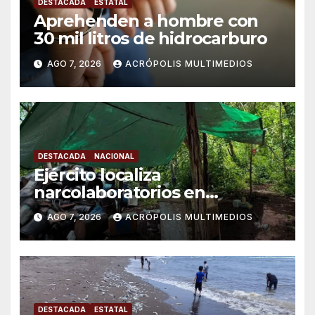
DESTACADA
ESTATAL
Aprehenden a hombre con
30 mil litros de hidrocarburo
AGO 7, 2026
ACRÓPOLIS MULTIMEDIOS
DESTACADA
NACIONAL
Ejército localiza
narcolaboratorios en
Michoacán
AGO 7, 2026
ACRÓPOLIS MULTIMEDIOS
DESTACADA
ESTATAL