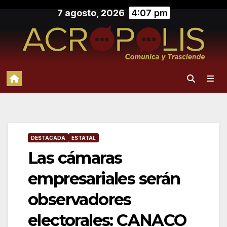
Saltar
7 agosto, 2026
4:07 pm
al
contenido
DESTACADA
ESTATAL
Las cámaras
empresariales serán
observadores
electorales: CANACO