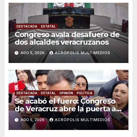
DESTACADA
ESTATAL
Congreso avala desafuero de
dos alcaldes veracruzanos
AGO 5, 2026
ACRÓPOLIS MULTIMEDIOS
DESTACADA
ESTATAL
OPINIÓN
POLÍTICA
Se acabó el fuero: Congreso
de Veracruz abre la puerta a
proceso penal contra alcalde
AGO 5, 2026
ACRÓPOLIS MULTIMEDIOS
de Úrsulo Galván