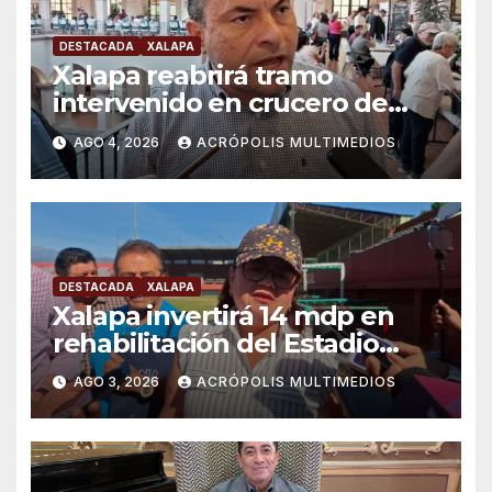
DESTACADA
XALAPA
Xalapa reabrirá tramo
intervenido en crucero de
Manuel C. Tello esta semana
AGO 4, 2026
ACRÓPOLIS MULTIMEDIOS
DESTACADA
XALAPA
Xalapa invertirá 14 mdp en
rehabilitación del Estadio
Colón
AGO 3, 2026
ACRÓPOLIS MULTIMEDIOS