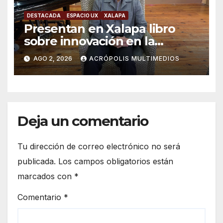
DESTACADA
ESPACIO UX
XALAPA
Presentan en Xalapa libro
sobre innovación en la
formación científica
AGO 2, 2026
ACRÓPOLIS MULTIMEDIOS
universitaria
Deja un comentario
Tu dirección de correo electrónico no será
publicada.
Los campos obligatorios están
marcados con
*
Comentario
*