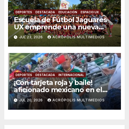
DEPORTES
DESTACADA
EDUCACIÓN
ESPACIO UX
Escuela de Fútbol Jaguares
UX emprende una nueva
aventura en la Copa del Mar
JUL 23, 2026
ACRÓPOLIS MULTIMEDIOS
2026
DEPORTES
DESTACADA
INTERNACIONAL
¡Con tarjeta roja y baile!
aficionado mexicano en el
mundial 2026 se viraliza
JUL 20, 2026
ACRÓPOLIS MULTIMEDIOS