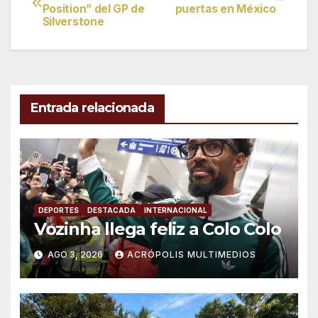
Position” del GP de
puertas en México
de
Silverstone
entradas
Entrada relacionada
DEPORTES
DESTACADA
INTERNACIONAL
Vozinha llega feliz a Colo Colo
AGO 3, 2026
ACRÓPOLIS MULTIMEDIOS