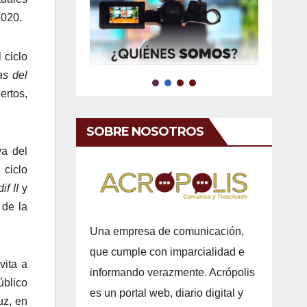
2020.
 ciclo
as del
ertos,
SOBRE NOSOTROS
va del
 ciclo
f II
y
 de la
Una empresa de comunicación,
que cumple con imparcialidad e
vita a
informando verazmente. Acrópolis
úblico
es un portal web, diario digital y
uz, en