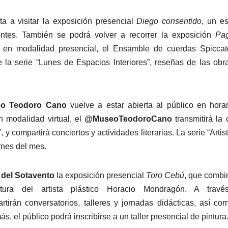
ta a visitar la exposición presencial
Diego consentido
, un e
entes. También se podrá volver a recorrer la exposición
Pa
ce, en modalidad presencial, el Ensamble de cuerdas Spicca
e la serie “Lunes de Espacios Interiores”, reseñas de las obr
o Teodoro Cano
vuelve a estar abierta al público en hora
 modalidad virtual, el
@MuseoTeodoroCano
transmitirá la 
, y compartirá conciertos y actividades literarias. La serie “Artis
rnes del mes.
 del Sotavento
la exposición presencial
Toro Cebú
, que combi
ra del artista plástico Horacio Mondragón. A travé
rtirán conversatorios, talleres y jornadas didácticas, así co
s, el público podrá inscribirse a un taller presencial de pintura