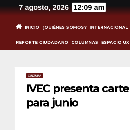
Saltar
7 agosto, 2026
12:09 am
al
contenido
INICIO
¿QUIÉNES SOMOS?
INTERNACIONAL
REPORTE CIUDADANO
COLUMNAS
ESPACIO UX
CULTURA
IVEC presenta cartel
para junio