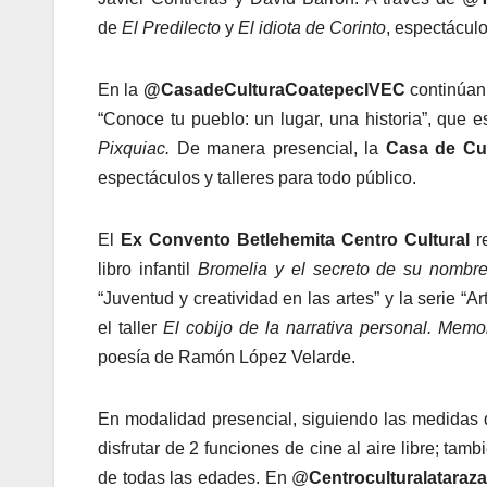
de
El Predilecto
y
El idiota de Corinto
, espectácul
En la
@CasadeCulturaCoatepecIVEC
continúan
“Conoce tu pueblo: un lugar, una historia”, que 
Pixquiac.
De manera presencial, la
Casa de Cu
espectáculos y talleres para todo público.
El
Ex Convento Betlehemita Centro Cultural
r
libro infantil
Bromelia y el secreto de su nombr
“Juventud y creatividad en las artes” y la serie “A
el taller
El cobijo de la narrativa personal. Memor
poesía de Ramón López Velarde.
En modalidad presencial, siguiendo las medidas d
disfrutar de 2 funciones de cine al aire libre; tamb
de todas las edades. En @
Centroculturalataraz