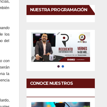
ncias,
ambién
NUESTRA PROGRAMACIÓN
pando
de los
mo del
io con
 serán
ena la
iencia
CONOCE NUESTROS
SERVICIOS
lardo,
tuales