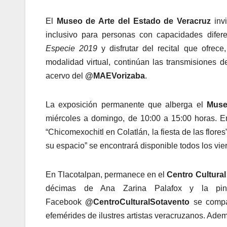
El
Museo de Arte del Estado de Veracruz
invi
inclusivo para personas con capacidades difer
Especie 2019
y disfrutar del recital que ofre
modalidad virtual, continúan las transmisiones d
acervo del
@MAEVorizaba
.
La exposición permanente que alberga el
Muse
miércoles a domingo, de 10:00 a 15:00 horas. En
“Chicomexochitl en Colatlán, la fiesta de las flores”
su espacio” se encontrará disponible todos los vie
En Tlacotalpan, permanece en el
Centro Cultural
décimas de Ana Zarina Palafox y la pintu
Facebook
@CentroCulturalSotavento
se compa
efemérides de ilustres artistas veracruzanos. Ademá