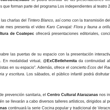
os que forman parte del programa Los independientes al teatro 
 las charlas del
Tintero Blanco
, así como con la transmisión del
este mes presenta el video
Karo Carvajal: Flora y fauna a orill
ltura de Coatepec
ofrecerá presentaciones editoriales, conci
eabre las puertas de su espacio con la presentación interacti
e
. En modalidad virtual, @
ExCBetlehemita
da continuidad al
rtistas en su espacio”. Además, ofrece el concierto
Ecos del Radi
ia y escritura.
Los sábados, el público infantil podrá disfrutar
e prevención sanitaria, el
Centro Cultural Atarazanas
nos in
ién se llevarán a cabo diversos talleres artísticos, dirigidos al p
anas
continuará la serie Cocina popular y tradicional de Veracr