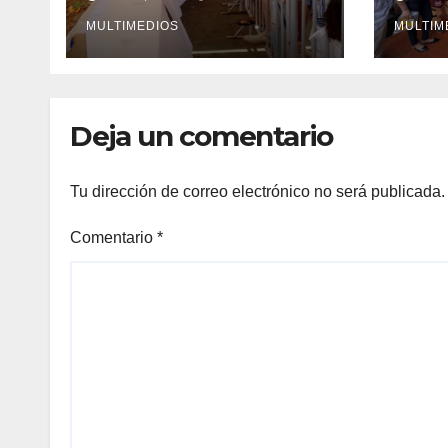
del mundo
Naci
MULTIMEDIOS
Infan
MULTIM
Deja un comentario
Tu dirección de correo electrónico no será publicada.
Comentario
*