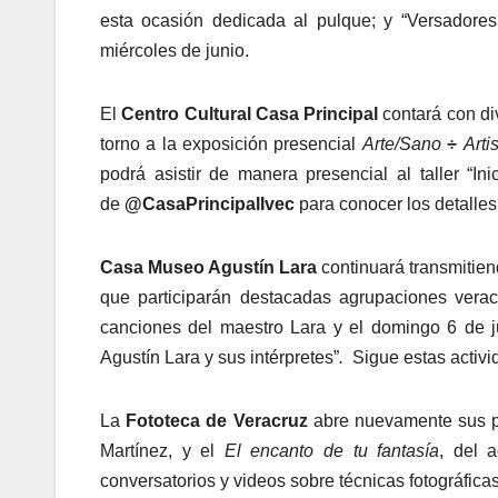
esta ocasión dedicada al pulque; y “Versadores
miércoles de junio.
El
Centro Cultural Casa Principal
contará con div
torno a la exposición presencial
Arte/Sano
÷
Arti
podrá asistir de manera presencial al taller “Ini
de
@CasaPrincipalIvec
para conocer los detalles
Casa Museo Agustín Lara
continuará transmitiend
que participarán destacadas agrupaciones verac
canciones del maestro Lara y el domingo 6 de 
Agustín Lara y sus intérpretes”
.
Sigue estas activi
La
Fototeca de Veracruz
abre nuevamente sus p
Martínez, y el
El encanto de tu fantasía
, del 
conversatorios y videos sobre técnicas fotográfica