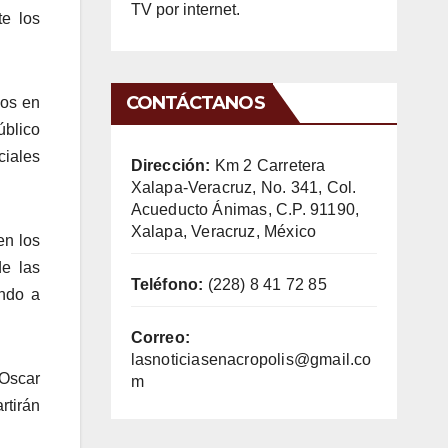
TV por internet.
te los
CONTÁCTANOS
los en
úblico
ciales
Dirección:
Km 2 Carretera
Xalapa-Veracruz, No. 341, Col.
Acueducto Ánimas, C.P. 91190,
Xalapa, Veracruz, México
en los
de las
Teléfono:
(228) 8 41 72 85
ando a
Correo:
lasnoticiasenacropolis@gmail.co
 Oscar
m
tirán