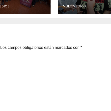
onal del Libro
til y Juvenil
EDIOS
MULTIMEDIOS
Los campos obligatorios están marcados con
*