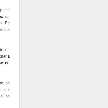
spacio
go en
to. En
as del
rio de
charla
tas en
na las
s del
mo las
.