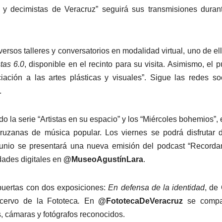
 y decimistas de Veracruz” seguirá sus transmisiones duran
ersos talleres y conversatorios en modalidad virtual, uno de el
stas 6.0
, disponible en el recinto para su visita. Asimismo, el p
ciación a las artes plásticas y visuales”. Sigue las redes so
.
o la serie “Artistas en su espacio” y los “Miércoles bohemios”, 
ruzanas de música popular. Los viernes se podrá disfrutar 
junio se presentará una nueva emisión del podcast “Record
dades digitales en
@MuseoAgustínLara
.
uertas con dos exposiciones:
En defensa de la identidad
, de
acervo de la Fototeca
.
En
@FototecaDeVeracruz
se compar
s, cámaras y fotógrafos reconocidos.