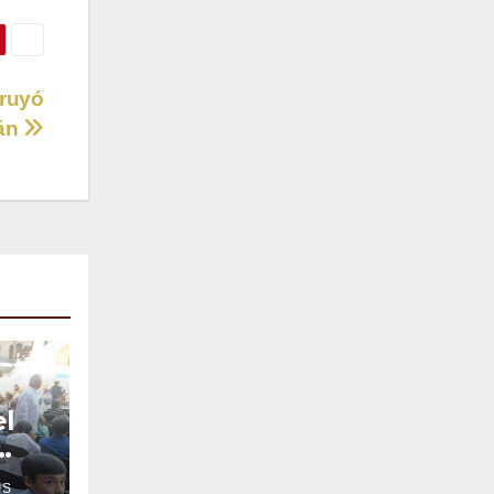
truyó
cán
el
IS