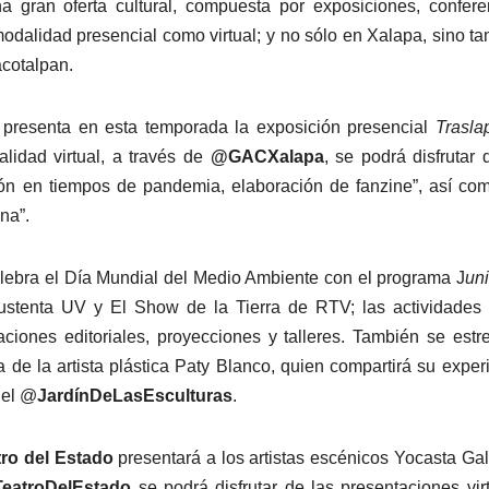
na gran oferta cultural, compuesta por exposiciones, confere
en modalidad presencial como virtual; y no sólo en Xalapa, sino t
acotalpan.
presenta en esta temporada la exposición presencial
Trasla
alidad virtual, a través de
@GACXalapa
, se podrá disfrutar 
ión en tiempos de pandemia, elaboración de fanzine”, así co
na”.
elebra el Día Mundial del Medio Ambiente con el programa J
un
stenta UV y El Show de la Tierra de RTV; las actividades
aciones editoriales, proyecciones y talleres. También se estr
ca de la artista plástica Paty Blanco, quien compartirá su exper
del @
JardínDeLasEsculturas
.
tro del Estado
presentará a los artistas escénicos Yocasta Gal
TeatroDelEstado
se podrá disfrutar de las presentaciones vir