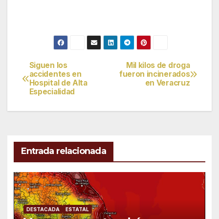
Siguen los
Mil kilos de droga
Navegación
accidentes en
fueron incinerados
Hospital de Alta
en Veracruz
de
Especialidad
entradas
Entrada relacionada
DESTACADA
ESTATAL