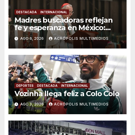
DESTACADA
INTERNACIONAL
Madres buscadoras reflejan
fe y esperanza en México:
Parolin
AGO 6, 2026
ACRÓPOLIS MULTIMEDIOS
DEPORTES
DESTACADA
INTERNACIONAL
Vozinha llega feliz a Colo Colo
AGO 3, 2026
ACRÓPOLIS MULTIMEDIOS