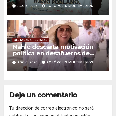
importaciones
AGO 6, 2026
ACRÓPOLIS MULTIMEDIOS
DESTACADA
ESTATAL
Nahle descarta motivación
política en desafueros de
alcaldes
AGO 6, 2026
ACRÓPOLIS MULTIMEDIOS
Deja un comentario
Tu dirección de correo electrónico no será
publicada.
Los campos obligatorios están