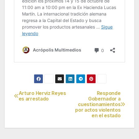
Arturo Herviz Reyes
Responde
Navegación
es arrestado
Gobernador a
cuestionamientos
de
por actos violentos
en el estado
entradas