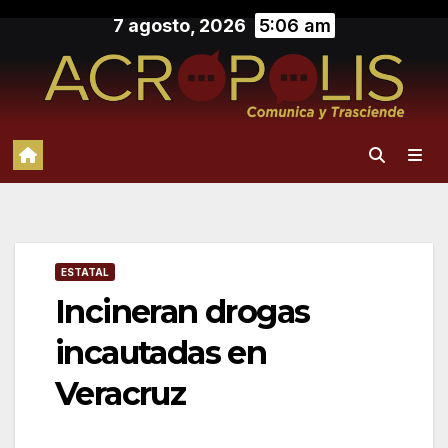
Saltar
7 agosto, 2026
5:06 am
al
contenido
ESTATAL
Incineran drogas
incautadas en
Veracruz