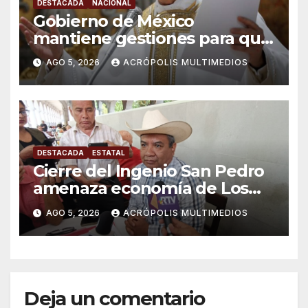
DESTACADA
NACIONAL
Gobierno de México
mantiene gestiones para que
el Papa León XIV visite el país
AGO 5, 2026
ACRÓPOLIS MULTIMEDIOS
DESTACADA
ESTATAL
Cierre del Ingenio San Pedro
amenaza economía de Los
Tuxtlas
AGO 5, 2026
ACRÓPOLIS MULTIMEDIOS
Deja un comentario