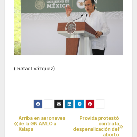
( Rafael Vázquez)
Arriba en aeronaves
Provida protestó
Navegación
de la GN AMLO a
contra la
Xalapa
despenalización del
de
aborto