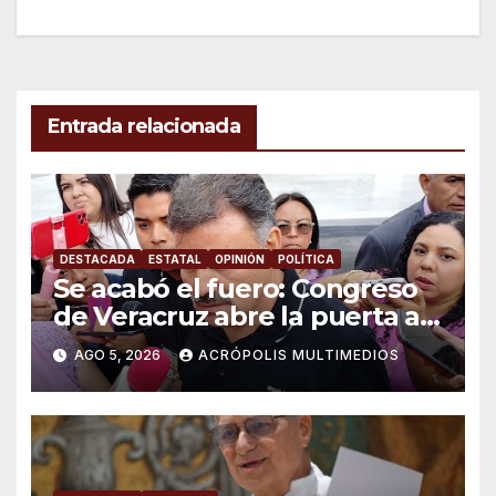
entradas
Entrada relacionada
DESTACADA
ESTATAL
OPINIÓN
POLÍTICA
Se acabó el fuero: Congreso
de Veracruz abre la puerta a
proceso penal contra alcalde
AGO 5, 2026
ACRÓPOLIS MULTIMEDIOS
de Úrsulo Galván