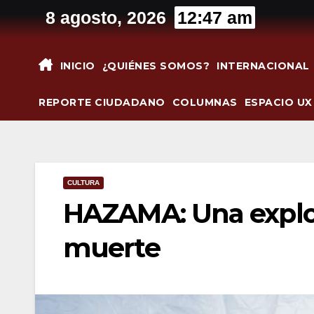
Saltar
8 agosto, 2026
12:47 am
al
contenido
INICIO
¿QUIÉNES SOMOS?
INTERNACIONAL
REPORTE CIUDADANO
COLUMNAS
ESPACIO UX
CULTURA
HAZAMA: Una explora
muerte