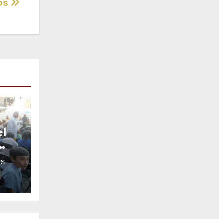
tos
el
IS