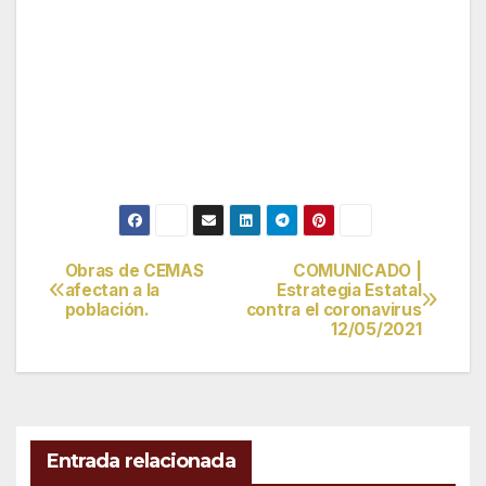
Obras de CEMAS
COMUNICADO |
Navegación
afectan a la
Estrategia Estatal
población.
contra el coronavirus
de
12/05/2021
entradas
Entrada relacionada