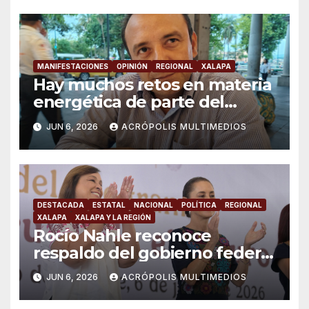
MANIFESTACIONES
OPINIÓN
REGIONAL
XALAPA
Hay muchos retos en materia
energética de parte del
gobierno: “Movimiento de
JUN 6, 2026
ACRÓPOLIS MULTIMEDIOS
Lucha Social”
DESTACADA
ESTATAL
NACIONAL
POLÍTICA
REGIONAL
XALAPA
XALAPA Y LA REGIÓN
Rocío Nahle reconoce
respaldo del gobierno federal
en beneficio de los jóvenes
JUN 6, 2026
ACRÓPOLIS MULTIMEDIOS