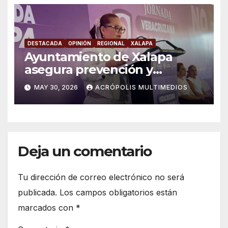
DESTACADA
OPINIÓN
REGIONAL
XALAPA
Ayuntamiento de Xalapa
asegura prevención y
atención a violencia de
MAY 30, 2026
ACRÓPOLIS MULTIMEDIOS
género
Deja un comentario
Tu dirección de correo electrónico no será
publicada.
Los campos obligatorios están
marcados con
*