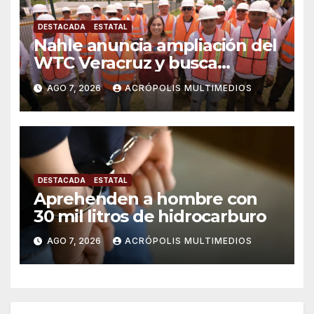
DESTACADA
ESTATAL
Nahle anuncia ampliación del
WTC Veracruz y busca
solución para ingenio en crisis
AGO 7, 2026
ACRÓPOLIS MULTIMEDIOS
DESTACADA
ESTATAL
Aprehenden a hombre con
30 mil litros de hidrocarburo
AGO 7, 2026
ACRÓPOLIS MULTIMEDIOS