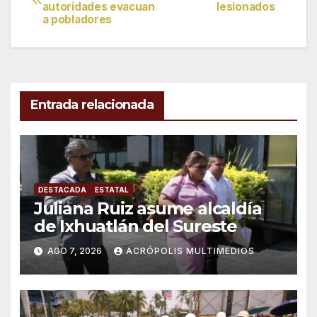
autoridades evacuan
lesionados
de
a pobladores
entradas
Entrada relacionada
DESTACADA
ESTATAL
Juliana Ruiz asume alcaldía
de Ixhuatlán del Sureste
AGO 7, 2026
ACRÓPOLIS MULTIMEDIOS