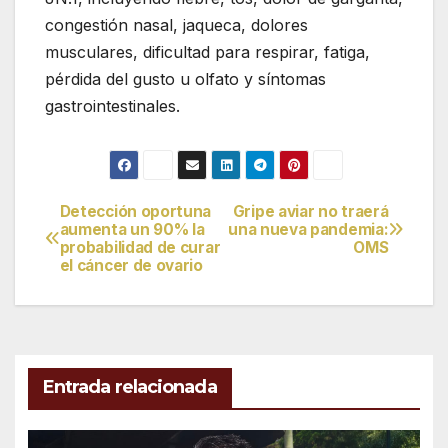
congestión nasal, jaqueca, dolores
musculares, dificultad para respirar, fatiga,
pérdida del gusto u olfato y síntomas
gastrointestinales.
Detección oportuna
Gripe aviar no traerá
Navegación
aumenta un 90% la
una nueva pandemia:
probabilidad de curar
OMS
de
el cáncer de ovario
entradas
Entrada relacionada