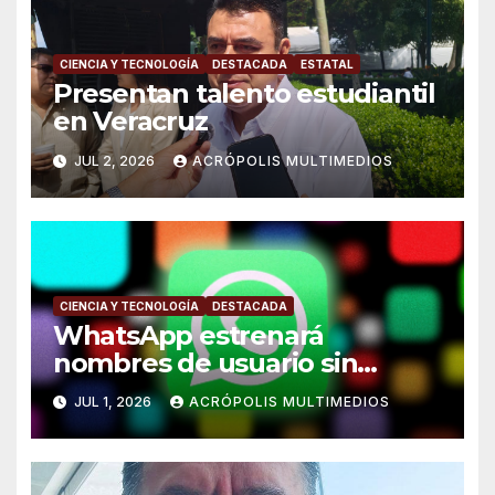
CIENCIA Y TECNOLOGÍA
DESTACADA
ESTATAL
Presentan talento estudiantil
en Veracruz
JUL 2, 2026
ACRÓPOLIS MULTIMEDIOS
CIENCIA Y TECNOLOGÍA
DESTACADA
WhatsApp estrenará
nombres de usuario sin
número telefónico
JUL 1, 2026
ACRÓPOLIS MULTIMEDIOS