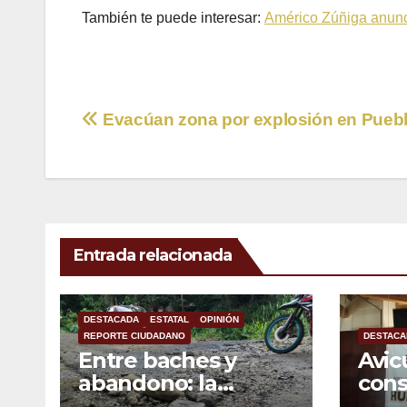
También te puede interesar:
Américo Zúñiga anunc
Navegación
Evacúan zona por explosión en Pueb
de
entradas
Entrada relacionada
DESTACADA
ESTATAL
OPINIÓN
REPORTE CIUDADANO
DESTACA
Entre baches y
Avic
abandono: la
con
carretera Colipa-
mexi