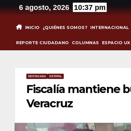
Saltar
6 agosto, 2026
10:37 pm
al
contenido
INICIO
¿QUIÉNES SOMOS?
INTERNACIONAL
REPORTE CIUDADANO
COLUMNAS
ESPACIO UX
DESTACADA
ESTATAL
Fiscalía mantiene 
Veracruz