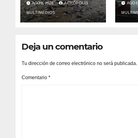
AGO 6, 2026
ACRÓPOLIS
AGO 6
Yecuatla se
impo
convierte en un
MULTIMEDIOS
MULTIM
riesgo diario
Deja un comentario
Tu dirección de correo electrónico no será publicada.
Comentario
*