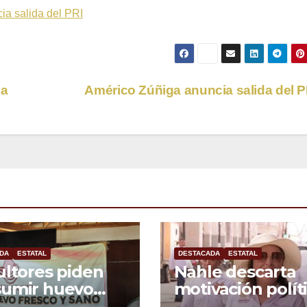
ia salida del PRI
la
Américo Zúñiga anuncia salida del 
DA
ESTATAL
DESTACADA
ESTATAL
ultores piden
Nahle descarta
sumir huevo
motivación polít
cano ante
en desafueros d