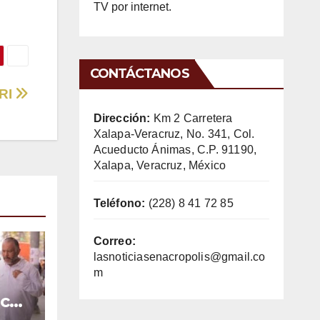
TV por internet.
CONTÁCTANOS
PRI
Dirección:
Km 2 Carretera
Xalapa-Veracruz, No. 341, Col.
Acueducto Ánimas, C.P. 91190,
Xalapa, Veracruz, México
Teléfono:
(228) 8 41 72 85
Correo:
lasnoticiasenacropolis@gmail.co
m
ica
e