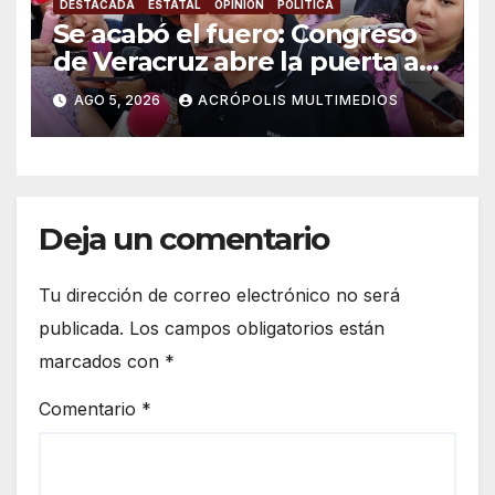
DESTACADA
ESTATAL
OPINIÓN
POLÍTICA
Se acabó el fuero: Congreso
de Veracruz abre la puerta a
proceso penal contra alcalde
AGO 5, 2026
ACRÓPOLIS MULTIMEDIOS
de Úrsulo Galván
Deja un comentario
Tu dirección de correo electrónico no será
publicada.
Los campos obligatorios están
marcados con
*
Comentario
*