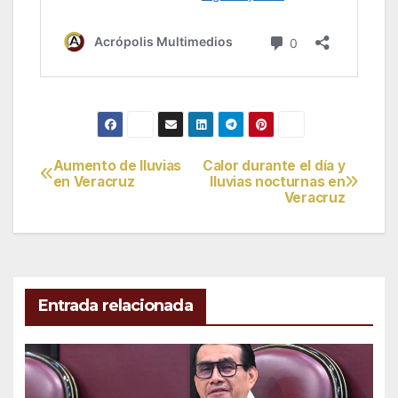
Aumento de lluvias
Calor durante el día y
Navegación
en Veracruz
lluvias nocturnas en
Veracruz
de
entradas
Entrada relacionada