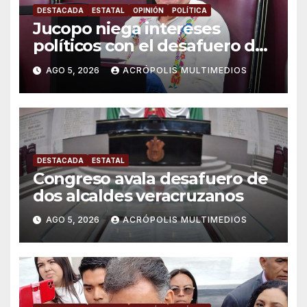
DESTACADA
ESTATAL
OPINIÓN
POLÍTICA
Jucopo niega intereses
políticos con el desafuero de
alcaldes
AGO 5, 2026
ACRÓPOLIS MULTIMEDIOS
DESTACADA
ESTATAL
Congreso avala desafuero de
dos alcaldes veracruzanos
AGO 5, 2026
ACRÓPOLIS MULTIMEDIOS