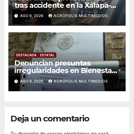
tras accidente en la Xalapa-
Veracruz
AGO 9, 2026
ACRÓPOLIS MULTIMEDIOS
DESTACADA
ESTATAL
Denuncian presuntas
irregularidades en Bienestar
de Coatepec
AGO 9, 2026
ACRÓPOLIS MULTIMEDIOS
Deja un comentario
Tu dirección de correo electrónico no será