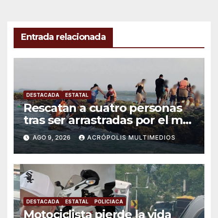
Entrada relacionada
DESTACADA
ESTATAL
Rescatan a cuatro personas
tras ser arrastradas por el mar
en Chachalacas
AGO 9, 2026
ACRÓPOLIS MULTIMEDIOS
DESTACADA
ESTATAL
POLICIACA
Motociclista pierde la vida