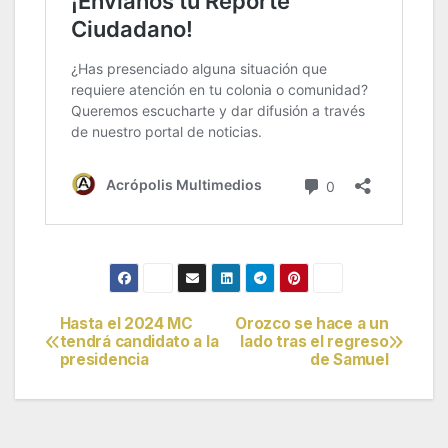
Hasta el 2024 MC
Orozco se hace a un
Navegación
tendrá candidato a la
lado tras el regreso
presidencia
de Samuel
de
entradas