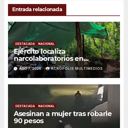
Entrada relacionada
DESTACADA
NACIONAL
Ejército localiza
narcolaboratorios en
Michoacán
AGO 7, 2026
ACRÓPOLIS MULTIMEDIOS
DESTACADA
NACIONAL
Asesinan a mujer tras robarle
90 pesos