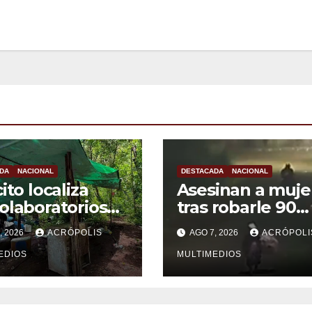
DA
NACIONAL
DESTACADA
NACIONAL
ito localiza
Asesinan a muje
olaboratorios
tras robarle 90
Michoacán
pesos
, 2026
ACRÓPOLIS
AGO 7, 2026
ACRÓPOLI
EDIOS
MULTIMEDIOS