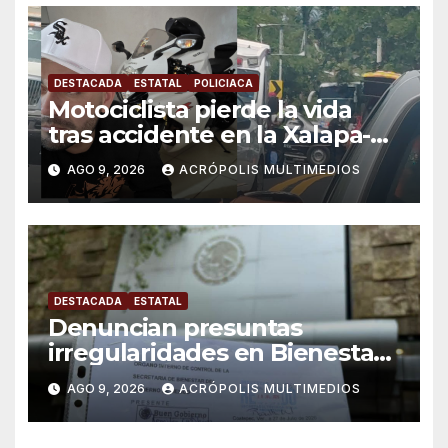
DESTACADA
ESTATAL
POLICIACA
Motociclista pierde la vida
tras accidente en la Xalapa-
Veracruz
AGO 9, 2026
ACRÓPOLIS MULTIMEDIOS
DESTACADA
ESTATAL
Denuncian presuntas
irregularidades en Bienestar
de Coatepec
AGO 9, 2026
ACRÓPOLIS MULTIMEDIOS