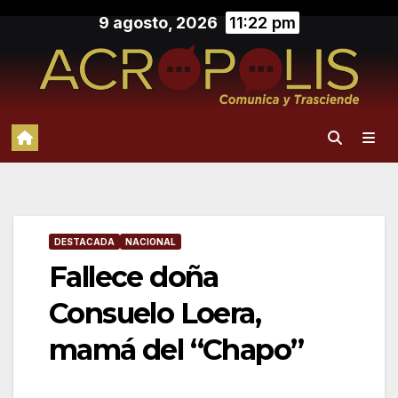
Saltar
9 agosto, 2026
11:22 pm
al
contenido
DESTACADA
NACIONAL
Fallece doña
Consuelo Loera,
mamá del “Chapo”