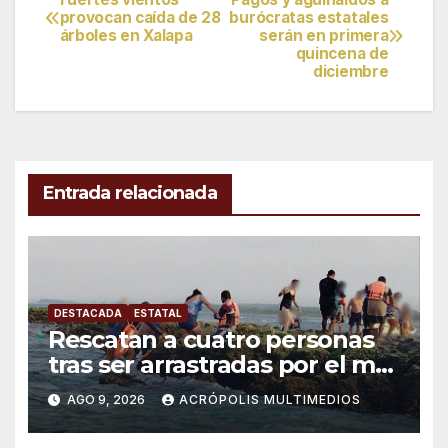
Navegación
provocan caída de 28
burócratas estatales
árboles en Xalapa
serán en primera
de
quincena de
diciembre
entradas
Entrada relacionada
DESTACADA
ESTATAL
Rescatan a cuatro personas
tras ser arrastradas por el mar
en Chachalacas
AGO 9, 2026
ACRÓPOLIS MULTIMEDIOS