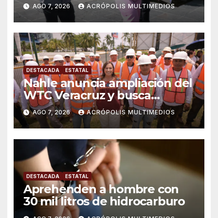
AGO 7, 2026
ACRÓPOLIS MULTIMEDIOS
DESTACADA
ESTATAL
Nahle anuncia ampliación del
WTC Veracruz y busca
solución para ingenio en crisis
AGO 7, 2026
ACRÓPOLIS MULTIMEDIOS
DESTACADA
ESTATAL
Aprehenden a hombre con
30 mil litros de hidrocarburo