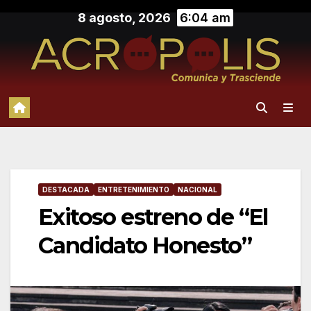
Saltar
8 agosto, 2026
6:04 am
al
contenido
DESTACADA
ENTRETENIMIENTO
NACIONAL
Exitoso estreno de “El
Candidato Honesto”