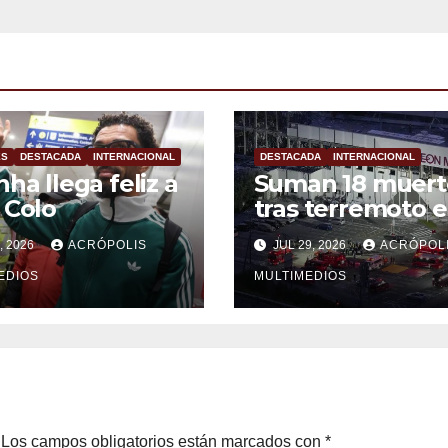
ES
DESTACADA
INTERNACIONAL
DESTACADA
INTERNACIONAL
nha llega feliz a
Suman 18 muert
 Colo
tras terremoto 
Japón
, 2026
ACRÓPOLIS
JUL 29, 2026
ACRÓPOL
EDIOS
MULTIMEDIOS
Los campos obligatorios están marcados con
*