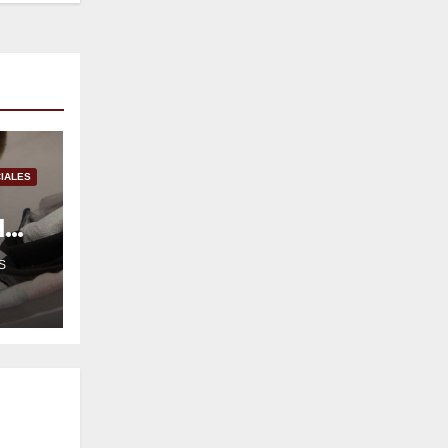
IALES
l
S