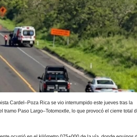
pista Cardel–Poza Rica se vio interrumpido este jueves tras la
l tramo Paso Largo–Totomoxtle, lo que provocó el cierre total d
dente ocurrió en el kilómetro 075+000 de la vía, donde equipos 