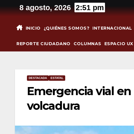
Saltar
8 agosto, 2026
2:51 pm
al
contenido
INICIO
¿QUIÉNES SOMOS?
INTERNACIONAL
REPORTE CIUDADANO
COLUMNAS
ESPACIO UX
DESTACADA
ESTATAL
Emergencia vial en 
volcadura