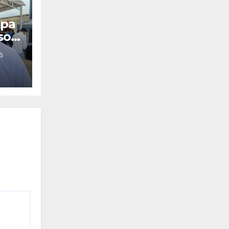
apa
so a
S