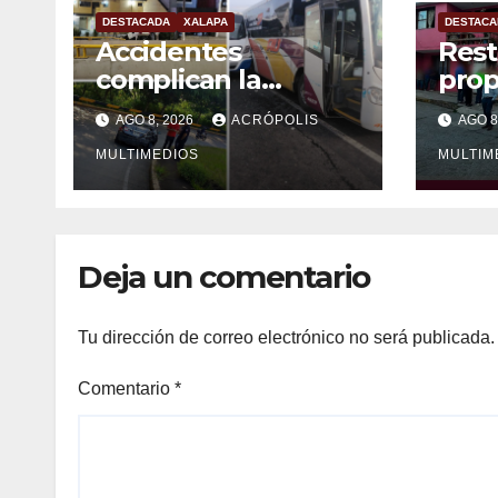
DESTACADA
XALAPA
DESTACA
Accidentes
Rest
complican la
prop
mañana en Xalapa
víct
AGO 8, 2026
ACRÓPOLIS
AGO 8
MULTIMEDIOS
MULTIM
Deja un comentario
Tu dirección de correo electrónico no será publicada.
Comentario
*