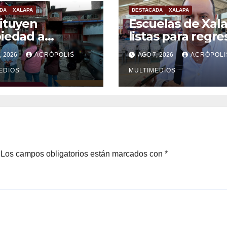
DA
XALAPA
DESTACADA
XALAPA
ituyen
Escuelas de Xal
iedad a
listas para regre
imas en Xalapa
clases
, 2026
ACRÓPOLIS
AGO 7, 2026
ACRÓPOLI
EDIOS
MULTIMEDIOS
Los campos obligatorios están marcados con
*