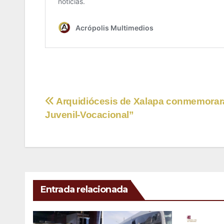
Navegación
Arquidiócesis de Xalapa conmemorar
Juvenil-Vocacional”
de
entradas
Entrada relacionada