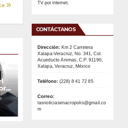
TV por internet.
ece
CONTÁCTANOS
Dirección:
Km 2 Carretera
Xalapa-Veracruz, No. 341, Col.
Acueducto Ánimas, C.P. 91190,
Xalapa, Veracruz, México
l
Teléfono:
(228) 8 41 72 85
or
Correo:
S
lasnoticiasenacropolis@gmail.co
m