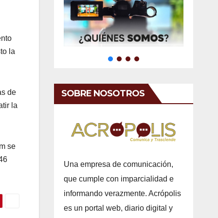
ento
to la
SOBRE NOSOTROS
as de
tir la
um se
 46
Una empresa de comunicación,
que cumple con imparcialidad e
informando verazmente. Acrópolis
es un portal web, diario digital y