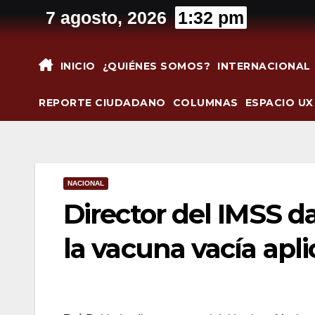
Saltar
7 agosto, 2026
1:32 pm
al
contenido
INICIO
¿QUIÉNES SOMOS?
INTERNACIONAL
REPORTE CIUDADANO
COLUMNAS
ESPACIO UX
NACIONAL
Director del IMSS da
la vacuna vacía apl